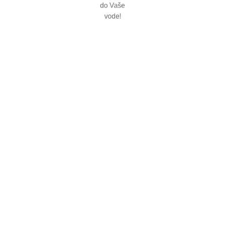
ektu
b, uspješno posluje
ske vode „Bistrik“, a
vanja podzemnih voda.